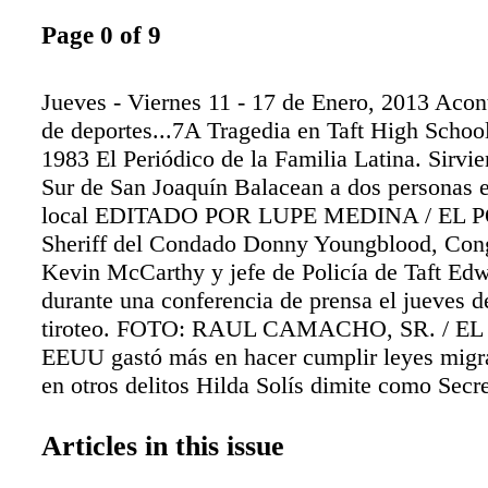
Page 0 of 9
Jueves - Viernes 11 - 17 de Enero, 2013 Acon
de deportes...7A Tragedia en Taft High Scho
1983 El Periódico de la Familia Latina. Sirvie
Sur de San Joaquín Balacean a dos personas 
local EDITADO POR LUPE MEDINA / EL 
Sheriff del Condado Donny Youngblood, Cong
Kevin McCarthy y jefe de Policía de Taft Ed
durante una conferencia de prensa el jueves d
tiroteo. FOTO: RAUL CAMACHO, SR. / E
EEUU gastó más en hacer cumplir leyes migra
en otros delitos Hilda Solís dimite como Secre
Trabajo de EE.UU. SERVICIOS DE EL POP
MGN NEWS GRAPHCS MGN NEWS GRA
Articles in this issue
Washington, 7 ene (EFE).- El Gobierno de E