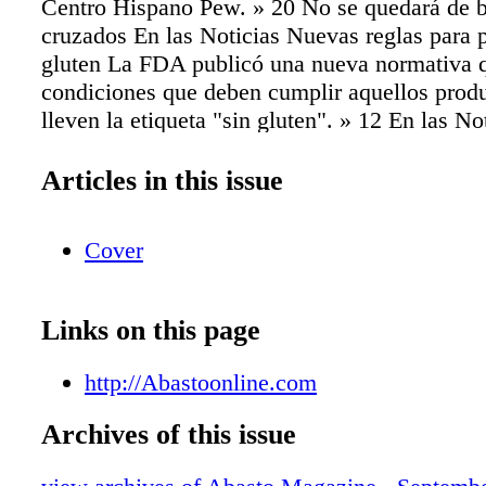
Centro Hispano Pew. » 20 No se quedará de 
cruzados En las Noticias Nuevas reglas para 
gluten La FDA publicó una nueva normativa q
condiciones que deben cumplir aquellos prod
lleven la etiqueta "sin gluten". » 12 En las N
demandó a Estados Unidos Los latinos y la te
Buenos Negocios La Flor, Sabor caribeño al 
Articles in this issue
todos El sabor y la calidad de la cocina caribe
en gran parte, gracias a los condimentos y es
Cover
hacen que tenga ese toque único que a todos l
28 Sobre bebidas Las sodas pierden efervesc
presentó ante la OMC una demanda por la fal
Links on this page
cumplimiento de EE.UU. en acuerdo de regla
Etiquetado de País de Origen. » 14 Las venta
http://Abastoonline.com
gaseosas en los EE.UU. continuaron perdiend
efervescencia en el volumen de ventas que m
Archives of this issue
caída por octavo año consecutivo. » 30 Enfoq