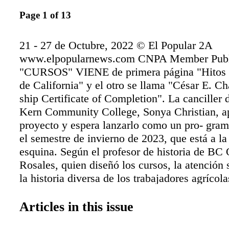
Page 1 of 13
21 - 27 de Octubre, 2022 © El Popular 2A
www.elpopularnews.com CNPA Member Publ
"CURSOS" VIENE de primera página "Hitos en
de California" y el otro se llama "César E. C
ship Certificate of Completion". La canciller d
Kern Community College, Sonya Christian, a
proyecto y espera lanzarlo como un pro- gram
el semestre de invierno de 2023, que está a la
esquina. Según el profesor de historia de BC 
Rosales, quien diseñó los cursos, la atención 
la historia diversa de los trabajadores agrícola
de San Joaquín con visitas a sitios donde se h
del trabajo agrí- cola, como el Centro Nacion
Articles in this issue
Keene, Forty Acres en Delano y el Salón Com