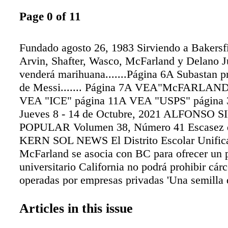
Page 0 of 11
Fundado agosto 26, 1983 Sirviendo a Bakersf
Arvin, Shafter, Wasco, McFarland y Delano J
venderá marihuana.......Página 6A Subastan p
de Messi....... Página 7A VEA"McFARLAND
VEA "ICE" página 11A VEA "USPS" página 3
Jueves 8 - 14 de Octubre, 2021 ALFONSO S
POPULAR Volumen 38, Número 41 Escasez d
KERN SOL NEWS El Distrito Escolar Unific
McFarland se asocia con BC para ofrecer un
universitario California no podrá prohibir cár
operadas por empresas privadas 'Una semilla 
para nuestra comunidad Emma Castruita, cart
profesion por los últimos 31 años, junto con u
Articles in this issue
Vehículos de Distribución Postal. Castruita fu