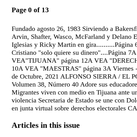
Page 0 of 13
Fundado agosto 26, 1983 Sirviendo a Bakersf
Arvin, Shafter, Wasco, McFarland y Delano E
Iglesias y Ricky Martin en gira..........Págin
Cristiano "solo quiere su dinero"....Página 7A
VEA"TIJUANA" página 12A VEA "DERECH
10A VEA "MAESTRAS" página 3A Viernes - 
de Octubre, 2021 ALFONSO SIERRA / EL
Volumen 38, Número 40 Adore sus educadores
Migrantes viven con medio en Tijuana ante u
violencia Secretaria de Estado se une con Do
en junta virtual sobre derechos electorales
ZUNIGA EFE REPORTAJES Bakersfield Coll
inversión de $14 millones asegurada por asam
Articles in this issue
Jenni Krippner, miembro de CityServe, repart