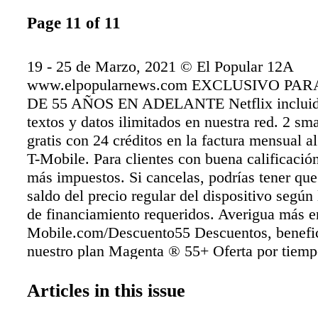
Page 11 of 11
19 - 25 de Marzo, 2021 © El Popular 12A
www.elpopularnews.com EXCLUSIVO PAR
DE 55 AÑOS EN ADELANTE Netflix incluid
textos y datos ilimitados en nuestra red. 2 sm
gratis con 24 créditos en la factura mensual a
T-Mobile. Para clientes con buena calificación
más impuestos. Si cancelas, podrías tener que
saldo del precio regular del dispositivo según 
de financiamiento requeridos. Averigua más e
Mobile.com/Descuento55 Descuentos, benefi
nuestro plan Magenta ® 55+ Oferta por tiemp
sujeta a cambio. Se podría requerir calificació
un depósito. Es posible que no se pueda comb
Articles in this issue
algunas ofertas o descuentos. Smartphones gra