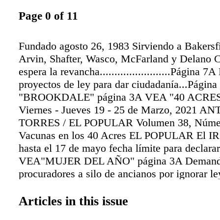
Page 0 of 11
Fundado agosto 26, 1983 Sirviendo a Bakersf
Arvin, Shafter, Wasco, McFarland y Delano 
espera la revancha........................Página 7
proyectos de ley para dar ciudadanía...Pági
"BROOKDALE" página 3A VEA "40 ACRES"
Viernes - Jueves 19 - 25 de Marzo, 2021 A
TORRES / EL POPULAR Volumen 38, Núme
Vacunas en los 40 Acres EL POPULAR El IR
hasta el 17 de mayo fecha límite para declara
VEA"MUJER DEL AÑO" página 3A Deman
procuradores a silo de ancianos por ignorar le
protección de pacientes Fecha del Sorteo: Con
John Balfanz Homes, Inc. en Bakersfield, CA
Articles in this issue
estimado: $300,000. dreamhome.org | 800-38