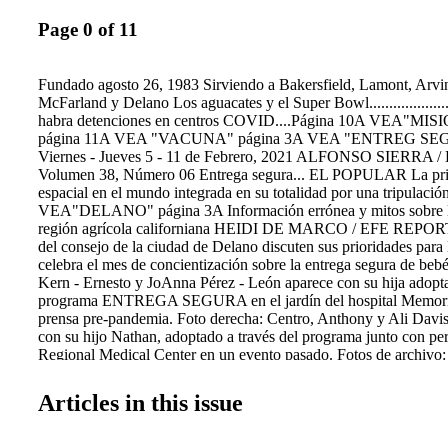
Page 0 of 11
Fundado agosto 26, 1983 Sirviendo a Bakersfield, Lamont, Arvin
McFarland y Delano Los aguacates y el Super Bowl.................
habra detenciones en centros COVID....Página 10A VEA"MI
página 11A VEA "VACUNA" página 3A VEA "ENTREG SEG
Viernes - Jueves 5 - 11 de Febrero, 2021 ALFONSO SIERRA
Volumen 38, Número 06 Entrega segura... EL POPULAR La pri
espacial en el mundo integrada en su totalidad por una tripulación
VEA"DELANO" página 3A Información errónea y mitos sobre l
región agrícola californiana HEIDI DE MARCO / EFE REPO
del consejo de la ciudad de Delano discuten sus prioridades para
celebra el mes de concientización sobre la entrega segura de beb
Kern - Ernesto y JoAnna Pérez - León aparece con su hija adopta
programa ENTREGA SEGURA en el jardín del hospital Memoria
prensa pre-pandemia. Foto derecha: Centro, Anthony y Ali Davis
con su hijo Nathan, adoptado a través del programa junto con pe
Regional Medical Center en un evento pasado. Fotos de archivo:
alcalde de la ciudad de Delano Bryan Osorio se dirige ante un g
manifestantes durante una protesta afuera de las oficinas del con
Articles in this issue
McCarthy el 16 de diciembre del año pasado. Foto: Alfonso Sierr
GURNOOR BHATTTI / KERN SOL NEWS Delano - Con un n
Mu- nicipal de Delano, Kern Sol News se acercó a los miembros