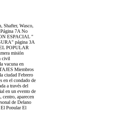
, Shafter, Wasco,
...Página 7A No
SION ESPACIAL "
URA" página 3A
 / EL POPULAR
mera misión
 civil
a vacuna en
RTAJES Miembros
 la ciudad Febrero
és en el condado de
da a través del
l en un evento de
, centro, aparecen
rsonal de Delano
 El Popular El
rupo de
gresista Kevin
a / El Popular
uevo Concejo
 del concejo en