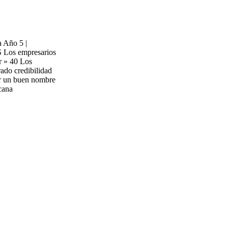
a Año 5 |
os empresarios
r » 40 Los
ado credibilidad
or un buen nombre
cana